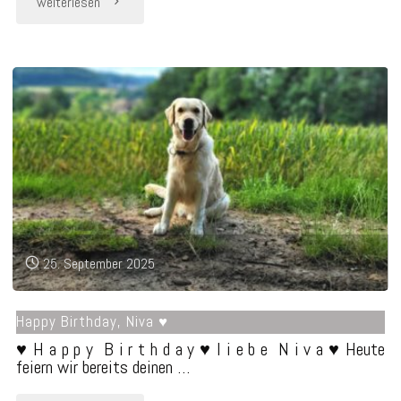
weiterlesen
Jahr
ohne
Dich
…"
25. September 2025
Happy Birthday, Niva ♥
♥ H a p p y B i r t h d a y ♥ l i e b e N i v a ♥ Heute
feiern wir bereits deinen …