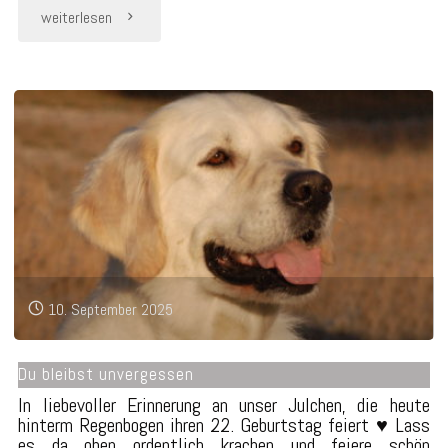
"Happy
weiterlesen
Birthday,
Niva
♥"
10. September 2025
Du bleibst unvergessen
In liebevoller Erinnerung an unser Julchen, die heute
hinterm Regenbogen ihren 22. Geburtstag feiert ♥ Lass
es da oben ordentlich krachen und feiere schön