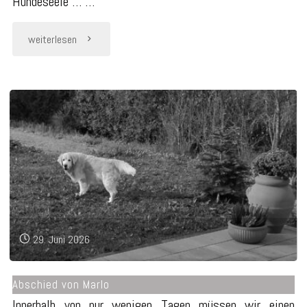
Hundeseele … …
"Happy
weiterlesen
Birthday
Smilla
♥"
29. Juni 2026
Abschied von Marlo
Innerhalb von nur wenigen Tagen müssen wir einen