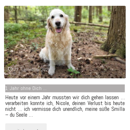
chen
feiern
Geburtstag"
27. September 2025
1 Jahr ohne Dich …
Heute vor einem Jahr mussten wir dich gehen lassen …
verarbeiten konnte ich, Nicole, deinen Verlust bis heute
nicht … ich vermisse dich unendlich, meine süße Smilla
– du Seele …
"1