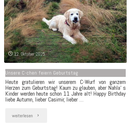
Kelly
♥"
12. Oktober 2025
Unsere C-chen feiern Geburtstag
Heute gratulieren wir unserem C-Wurf von ganzem
Herzen zum Geburtstag! Kaum zu glauben, aber Nahla‘ s
Kinder werden heute schon 11 Jahre alt! Happy Birthday
liebe Autumn, lieber Casimir, lieber …
"Unsere
weiterlesen
C-