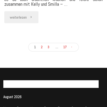
zusammen mit Kelly und Smilla – …
"Du
weiterlesen
bleibst
unvergessen"
1
2
3
…
17
Seitennummerierung
der
Beiträge
KALENDER
August 2026