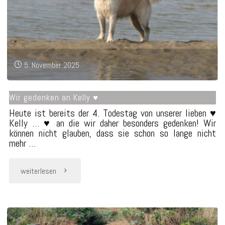
5. November 2025
Wir gedenken an Kelly ♥
Heute ist bereits der 4. Todestag von unserer lieben ♥
Kelly … ♥ an die wir daher besonders gedenken! Wir
können nicht glauben, dass sie schon so lange nicht
mehr …
"Wir
weiterlesen
gedenken
an